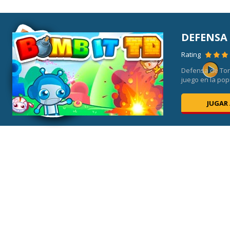
DEFENSA
Rating
Defensa de Torr
juego en la pop
JUGAR